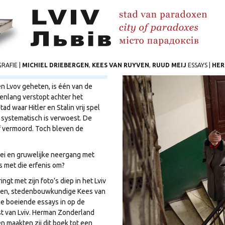
RAFIE |
MICHIEL DRIEBERGEN
,
KEES VAN RUYVEN
,
RUUD MEIJ
ESSAYS |
HER
en Lvov geheten, is één van de
renlang verstopt achter het
ad waar Hitler en Stalin vrij spel
systematisch is verwoest. De
 vermoord. Toch bleven de
oei en gruwelijke neergang met
 met die erfenis om?
gt met zijn foto’s diep in het Lviv
ergen, stedenbouwkundige Kees van
ie boeiende essays in op de
t van Lviv. Herman Zonderland
n maakten zij dit boek tot een