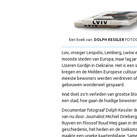
Een boek van:
DOLPH KESSLER
FOTOG
Lviv, vroeger Leopolis, Lemberg, Lwów 
mooiste steden van Europa, maar lag ja
IJzeren Gordijn in Oekraïne. Het is een st
kregen en de Midden-Europese cultuur 
meeste bewoners werden verdreven of
gebouwen wonderwel gespaard.
Wat doet zo’n verleden van grootse bl
een stad, hoe gaan de huidige bewoners
Documentair fotograaf Dolph Kessler drin
van nu door. Journalist Michiel Drieb
Ruyven en filosoof Ruud Meij gaan in dr
geschiedenis, het heden en de toekoms
maakte een unieke kaartenbijlage. Same