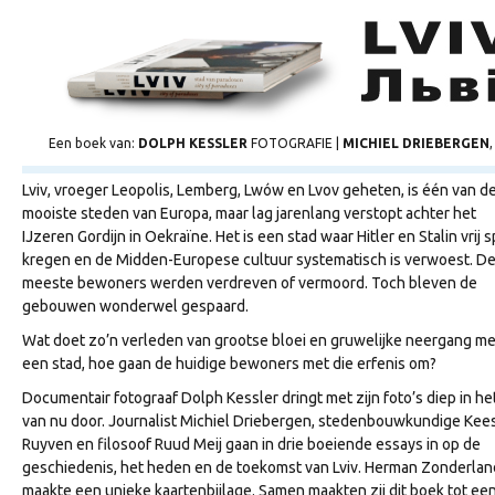
Een boek van:
DOLPH KESSLER
FOTOGRAFIE |
MICHIEL DRIEBERGEN
Lviv, vroeger Leopolis, Lemberg, Lwów en Lvov geheten, is één van d
mooiste steden van Europa, maar lag jarenlang verstopt achter het
IJzeren Gordijn in Oekraïne. Het is een stad waar Hitler en Stalin vrij s
kregen en de Midden-Europese cultuur systematisch is verwoest. D
meeste bewoners werden verdreven of vermoord. Toch bleven de
gebouwen wonderwel gespaard.
Wat doet zo’n verleden van grootse bloei en gruwelijke neergang me
een stad, hoe gaan de huidige bewoners met die erfenis om?
Documentair fotograaf Dolph Kessler dringt met zijn foto’s diep in het
van nu door. Journalist Michiel Driebergen, stedenbouwkundige Kee
Ruyven en filosoof Ruud Meij gaan in drie boeiende essays in op de
geschiedenis, het heden en de toekomst van Lviv. Herman Zonderlan
maakte een unieke kaartenbijlage. Samen maakten zij dit boek tot ee