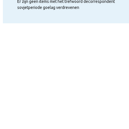
SOVJETPERIODE GOELAG VERDREVENEN
Er zijn geen items met het trefwoord decorrespondent
sovjetperiode goelag verdrevenen