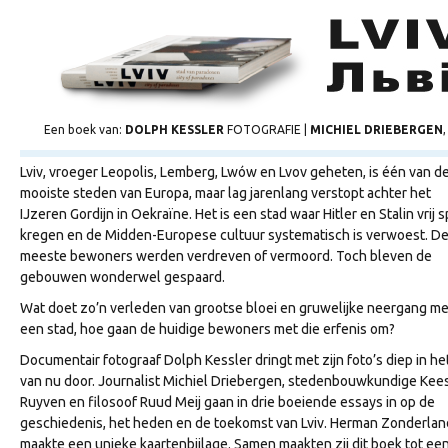
Een boek van:
DOLPH KESSLER
FOTOGRAFIE |
MICHIEL DRIEBERGEN
Lviv, vroeger Leopolis, Lemberg, Lwów en Lvov geheten, is één van d
mooiste steden van Europa, maar lag jarenlang verstopt achter het
IJzeren Gordijn in Oekraïne. Het is een stad waar Hitler en Stalin vrij s
kregen en de Midden-Europese cultuur systematisch is verwoest. D
meeste bewoners werden verdreven of vermoord. Toch bleven de
gebouwen wonderwel gespaard.
Wat doet zo’n verleden van grootse bloei en gruwelijke neergang me
een stad, hoe gaan de huidige bewoners met die erfenis om?
Documentair fotograaf Dolph Kessler dringt met zijn foto’s diep in het
van nu door. Journalist Michiel Driebergen, stedenbouwkundige Kee
Ruyven en filosoof Ruud Meij gaan in drie boeiende essays in op de
geschiedenis, het heden en de toekomst van Lviv. Herman Zonderlan
maakte een unieke kaartenbijlage. Samen maakten zij dit boek tot ee