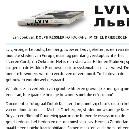
Een boek van:
DOLPH KESSLER
FOTOGRAFIE |
MICHIEL DRIEBERGEN
Lviv, vroeger Leopolis, Lemberg, Lwów en Lvov geheten, is één van d
mooiste steden van Europa, maar lag jarenlang verstopt achter het
IJzeren Gordijn in Oekraïne. Het is een stad waar Hitler en Stalin vrij s
kregen en de Midden-Europese cultuur systematisch is verwoest. D
meeste bewoners werden verdreven of vermoord. Toch bleven de
gebouwen wonderwel gespaard.
Wat doet zo’n verleden van grootse bloei en gruwelijke neergang me
een stad, hoe gaan de huidige bewoners met die erfenis om?
Documentair fotograaf Dolph Kessler dringt met zijn foto’s diep in het
van nu door. Journalist Michiel Driebergen, stedenbouwkundige Kee
Ruyven en filosoof Ruud Meij gaan in drie boeiende essays in op de
geschiedenis, het heden en de toekomst van Lviv. Herman Zonderlan
maakte een unieke kaartenbijlage. Samen maakten zij dit boek tot ee